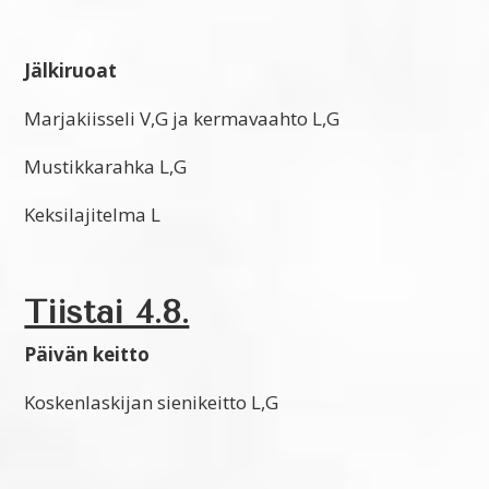
Jälkiruoat
Marjakiisseli V,G ja kermavaahto L,G
Mustikkarahka L,G
Keksilajitelma L
Tiistai 4.8.
Päivän keitto
Koskenlaskijan sienikeitto L,G