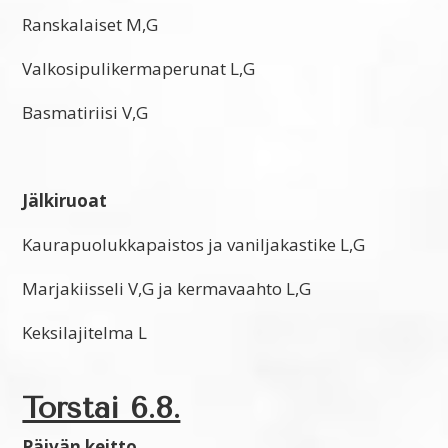
Ranskalaiset M,G
Valkosipulikermaperunat L,G
Basmatiriisi V,G
Jälkiruoat
Kaurapuolukkapaistos ja vaniljakastike L,G
Marjakiisseli V,G ja kermavaahto L,G
Keksilajitelma L
Torstai 6.8.
Päivän keitto