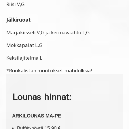
Riisi V,G
Jälkiruoat
Marjakiisseli V,G ja kermavaahto L,G
Mokkapalat L,G
Keksilajitelma L
*Ruokalistan muutokset mahdollisia!
Lounas hinnat:
ARKILOUNAS MA-PE
Buffét-pöytä 15,90 €