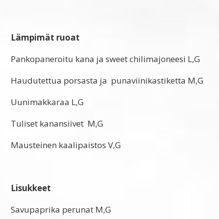
Lämpimät ruoat
Pankopaneroitu kana ja sweet chilimajoneesi L,G
Haudutettua porsasta ja punaviinikastiketta M,G
Uunimakkaraa L,G
Tuliset kanansiivet M,G
Mausteinen kaalipaistos V,G
Lisukkeet
Savupaprika perunat M,G