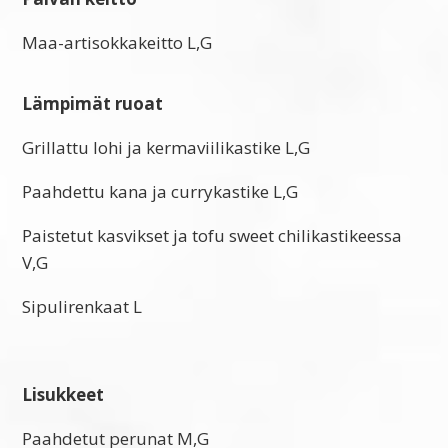
Maa-artisokkakeitto L,G
Lämpimät ruoat
Grillattu lohi ja kermaviilikastike L,G
Paahdettu kana ja currykastike L,G
Paistetut kasvikset ja tofu sweet chilikastikeessa
V,G
Sipulirenkaat L
Lisukkeet
Paahdetut perunat M,G