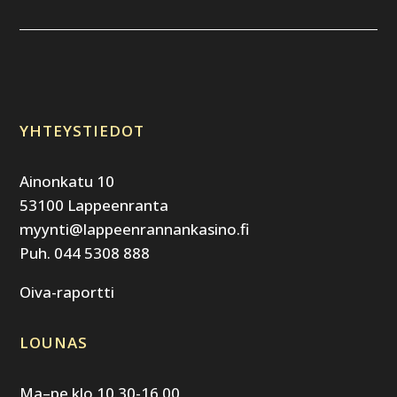
YHTEYSTIEDOT
Ainonkatu 10
53100 Lappeenranta
myynti@lappeenrannankasino.fi
Puh. 044 5308 888
Oiva-raportti
LOUNAS
Ma–pe klo 10.30-16.00