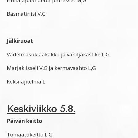
Hunajapaahdetut juurekset M,G
Basmatiriisi V,G
Jälkiruoat
Vadelmasuklaakakku ja vaniljakastike L,G
Marjakiisseli V,G ja kermavaahto L,G
Keksilajitelma L
Keskiviikko 5.8.
Päivän keitto
Tomaattikeitto L,G