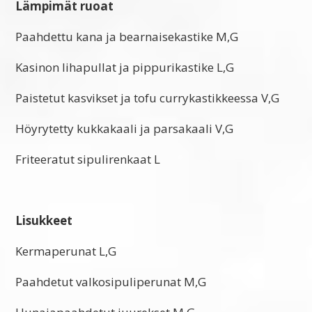
Lämpimät ruoat
Paahdettu kana ja bearnaisekastike M,G
Kasinon lihapullat ja pippurikastike L,G
Paistetut kasvikset ja tofu currykastikkeessa V,G
Höyrytetty kukkakaali ja parsakaali V,G
Friteeratut sipulirenkaat L
Lisukkeet
Kermaperunat L,G
Paahdetut valkosipuliperunat M,G