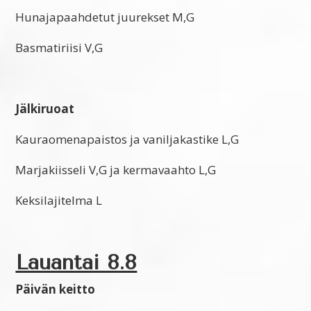
Hunajapaahdetut juurekset M,G
Basmatiriisi V,G
Jälkiruoat
Kauraomenapaistos ja vaniljakastike L,G
Marjakiisseli V,G ja kermavaahto L,G
Keksilajitelma L
Lauantai 8.8
Päivän keitto