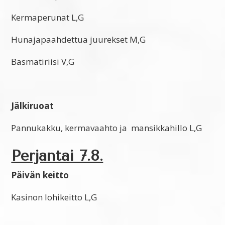
Kermaperunat L,G
Hunajapaahdettua juurekset M,G
Basmatiriisi V,G
Jälkiruoat
Pannukakku, kermavaahto ja mansikkahillo L,G
Perjantai 7.8.
Päivän keitto
Kasinon lohikeitto L,G