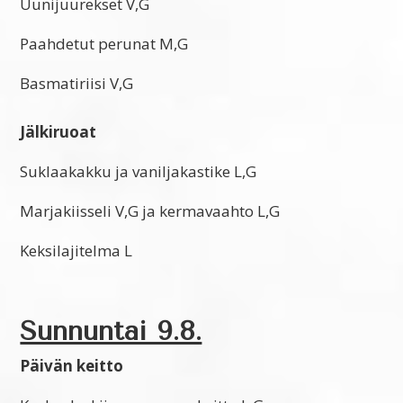
Uunijuurekset V,G
Paahdetut perunat M,G
Basmatiriisi V,G
Jälkiruoat
Suklaakakku ja vaniljakastike L,G
Marjakiisseli V,G ja kermavaahto L,G
Keksilajitelma L
Sunnuntai 9.8.
Päivän keitto