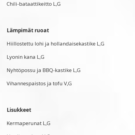
Chili-bataattikeitto L,G
Lämpimät ruoat
Hiillostettu lohi ja hollandaisekastike L,G
Lyonin kana L,G
Nyhtöpossu ja BBQ-kastike L,G
Vihannespaistos ja tofu V,G
Lisukkeet
Kermaperunat L,G