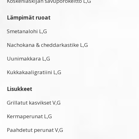
Koskenlaskijan savuporokeitto L,G
Lämpimät ruoat
Smetanalohi L,G
Nachokana & cheddarkastike L,G
Uunimakkara L,G
Kukkakaaligratiini L,G
Lisukkeet
Grillatut kasvikset V,G
Kermaperunat L,G
Paahdetut perunat V,G